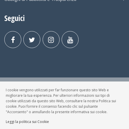
Seguici
I cookie vengono utilizzati per far funzionare questo sito Web e
© FESTA DELLA MUSICA BRESCIA Tutti i Diritti Riservati.
migliorare la tua esperienza. Per ulteriori informazioni sui tipi di
Privacy Policy
|
Cookies
cookie utilizzati da questo sito Web, consultare la nostra Politica sui
cookie. Puoi fornire il consenso facendo clic sul pulsante
P. Iva e C.F.: 03699200980
"Acconsento" o annullando la presente informativa sui cookie.
Sviluppato da
NewMediaConsulting
Leggi la politica sui Cookie