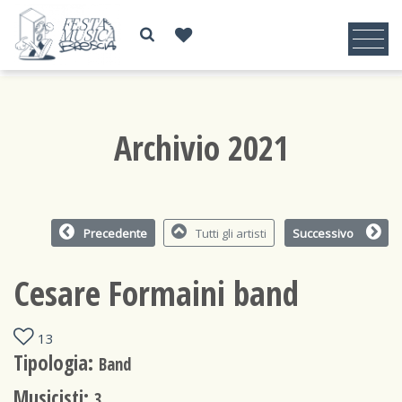
Archivio 2021
Precedente
Tutti gli artisti
Successivo
Cesare Formaini band
13
Tipologia:
Band
Musicisti:
3