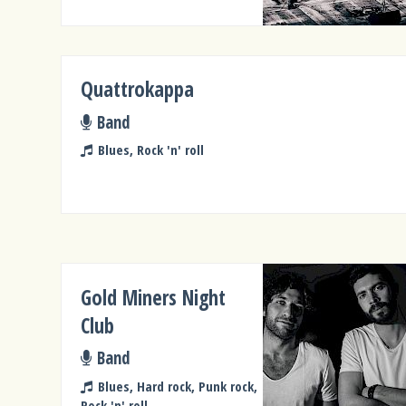
Quattrokappa
Band
Blues, Rock 'n' roll
Gold Miners Night
Club
Band
Blues, Hard rock, Punk rock,
Rock 'n' roll