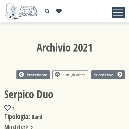
Archivio 2021
Precedente
Tutti gli artisti
Successivo
Serpico Duo
3
Tipologia:
Band
Musicisti:
2