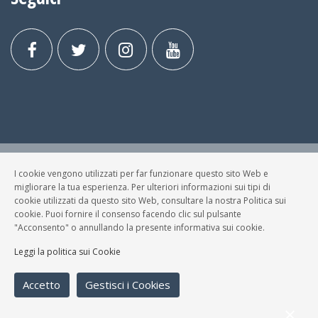
I cookie vengono utilizzati per far funzionare questo sito Web e
© FESTA DELLA MUSICA BRESCIA Tutti i Diritti Riservati.
migliorare la tua esperienza. Per ulteriori informazioni sui tipi di
Privacy Policy
|
Cookies
cookie utilizzati da questo sito Web, consultare la nostra Politica sui
cookie. Puoi fornire il consenso facendo clic sul pulsante
P. Iva e C.F.: 03699200980
"Acconsento" o annullando la presente informativa sui cookie.
Sviluppato da
NewMediaConsulting
Leggi la politica sui Cookie
Accetto
Gestisci i Cookies