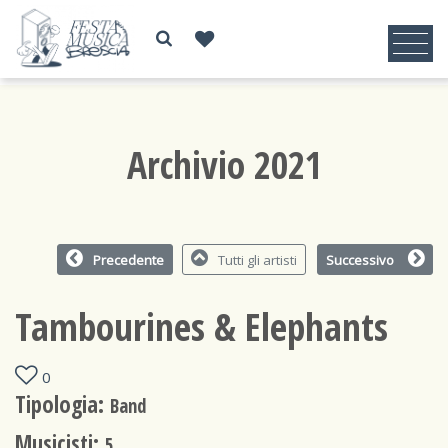
Archivio 2021
Precedente
Tutti gli artisti
Successivo
Tambourines & Elephants
0
Tipologia:
Band
Musicisti:
5