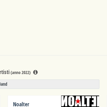
tisti
(anno 2022)
Band
Noalter