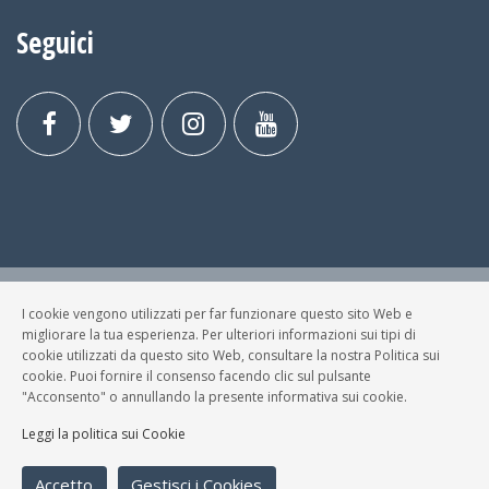
Seguici
I cookie vengono utilizzati per far funzionare questo sito Web e
© FESTA DELLA MUSICA BRESCIA Tutti i Diritti Riservati.
migliorare la tua esperienza. Per ulteriori informazioni sui tipi di
Privacy Policy
|
Cookies
cookie utilizzati da questo sito Web, consultare la nostra Politica sui
cookie. Puoi fornire il consenso facendo clic sul pulsante
P. Iva e C.F.: 03699200980
"Acconsento" o annullando la presente informativa sui cookie.
Sviluppato da
NewMediaConsulting
Leggi la politica sui Cookie
Accetto
Gestisci i Cookies