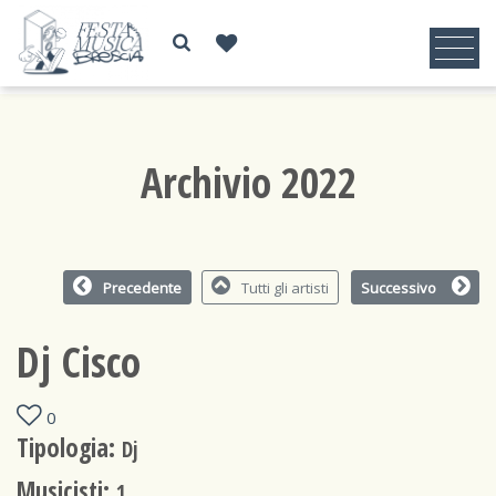
Archivio 2022
Precedente
Tutti gli artisti
Successivo
Dj Cisco
0
Tipologia:
Dj
Musicisti:
1