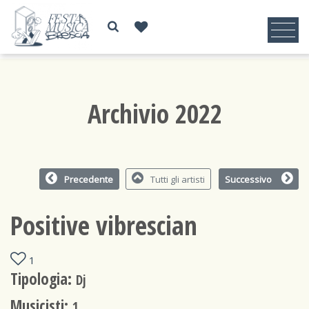
Archivio 2022
Precedente
Tutti gli artisti
Successivo
Positive vibrescian
1
Tipologia:
Dj
Musicisti:
1