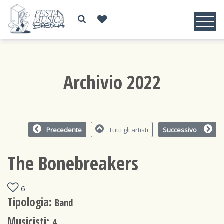
Archivio 2022
Precedente
Tutti gli artisti
Successivo
The Bonebreakers
6
Tipologia:
Band
Musicisti:
4