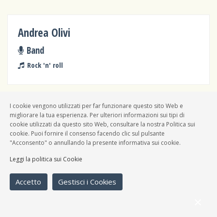
Andrea Olivi
Band
Rock 'n' roll
I cookie vengono utilizzati per far funzionare questo sito Web e
migliorare la tua esperienza. Per ulteriori informazioni sui tipi di
Delilah
cookie utilizzati da questo sito Web, consultare la nostra Politica sui
cookie. Puoi fornire il consenso facendo clic sul pulsante
Band
"Acconsento" o annullando la presente informativa sui cookie.
Rock 'n' roll
Leggi la politica sui Cookie
Accetto
Gestisci i Cookies
Giovani Al Doppio Gin