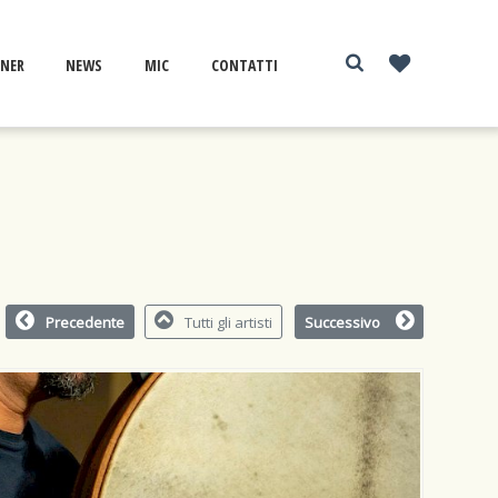
NER
NEWS
MIC
CONTATTI
Precedente
Tutti gli artisti
Successivo