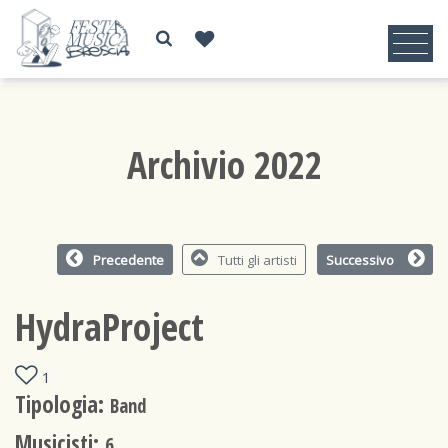
Archivio 2022
Precedente
Tutti gli artisti
Successivo
HydraProject
1
Tipologia:
Band
Musicisti:
6