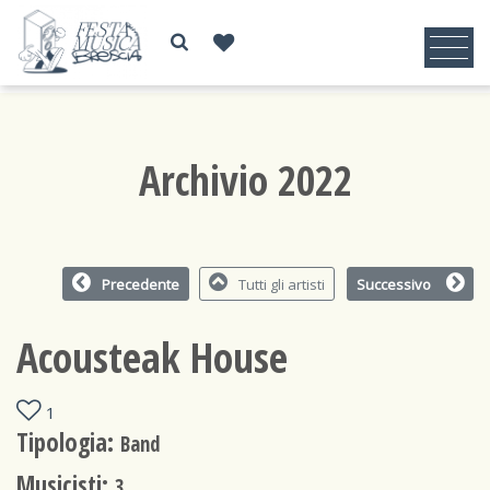
Archivio 2022
Precedente
Tutti gli artisti
Successivo
Acousteak House
1
Tipologia:
Band
Musicisti:
3