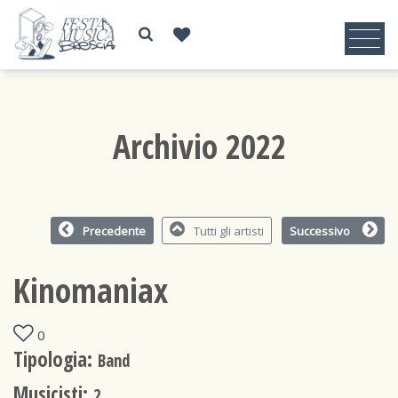
Archivio 2022
Precedente
Tutti gli artisti
Successivo
Kinomaniax
0
Tipologia:
Band
Musicisti:
2