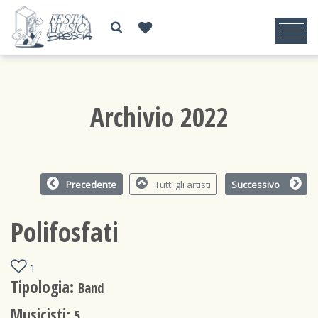
Archivio 2022
Precedente
Tutti gli artisti
Successivo
Polifosfati
1
Tipologia:
Band
Musicisti:
5