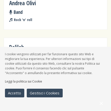
Andrea Olivi
Band
Rock 'n' roll
Delilah
I cookie vengono utilizzati per far funzionare questo sito Web e
Band
migliorare la tua esperienza. Per ulteriori informazioni sui tipi di
Rock 'n' roll
cookie utilizzati da questo sito Web, consultare la nostra Politica sui
cookie. Puoi fornire il consenso facendo clic sul pulsante
"Acconsento" o annullando la presente informativa sui cookie.
Leggi la politica sui Cookie
Giovani Al Doppio Gin
Accetto
Gestisci i Cookies
Band
Rock 'n' roll