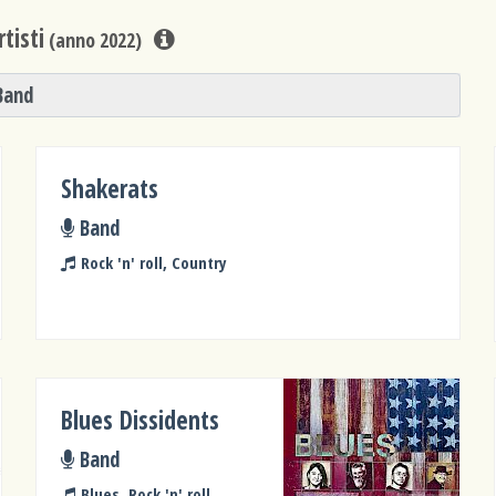
tisti
(anno 2022)
Band
Shakerats
Band
Rock 'n' roll, Country
Blues Dissidents
Band
Blues, Rock 'n' roll