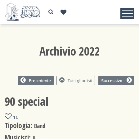
Archivio 2022
Precedente
Tutti gli artisti
Successivo
90 special
10
Tipologia:
Band
Musicisti:
6