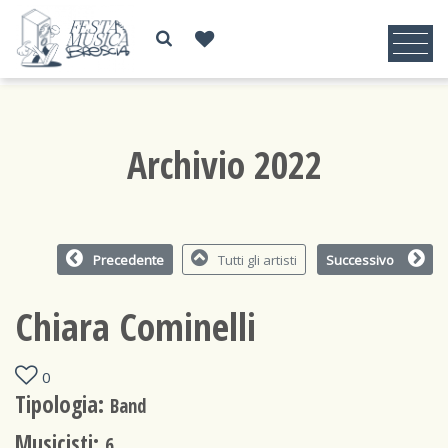
Archivio 2022
Precedente
Tutti gli artisti
Successivo
Chiara Cominelli
0
Tipologia:
Band
Musicisti:
6