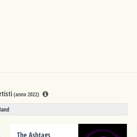
tisti
(anno 2022)
Band
The Ashtags