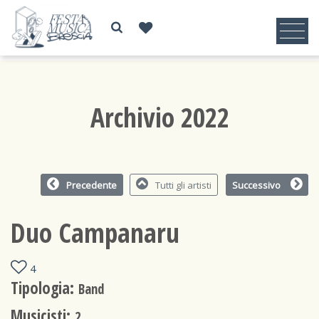
Archivio 2022
Precedente
Tutti gli artisti
Successivo
Duo Campanaru
4
Tipologia:
Band
Musicisti:
2