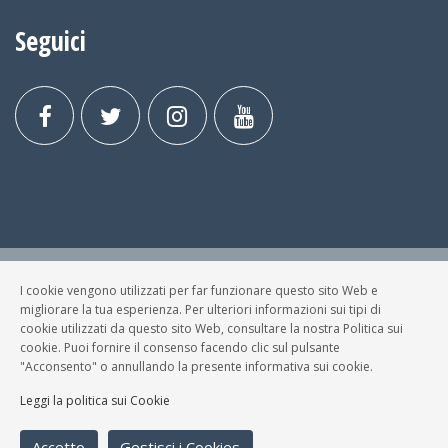
Seguici
I cookie vengono utilizzati per far funzionare questo sito Web e
© FESTA DELLA MUSICA BRESCIA Tutti i Diritti Riservati.
migliorare la tua esperienza. Per ulteriori informazioni sui tipi di
Privacy Policy
|
Cookies
cookie utilizzati da questo sito Web, consultare la nostra Politica sui
cookie. Puoi fornire il consenso facendo clic sul pulsante
P. Iva e C.F.: 03699200980
"Acconsento" o annullando la presente informativa sui cookie.
Sviluppato da
NewMediaConsulting
Leggi la politica sui Cookie
Accetto
Gestisci i Cookies