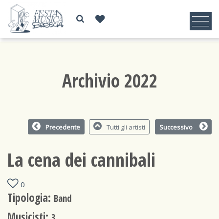
Archivio 2022
Precedente
Tutti gli artisti
Successivo
La cena dei cannibali
0
Tipologia:
Band
Musicisti:
3