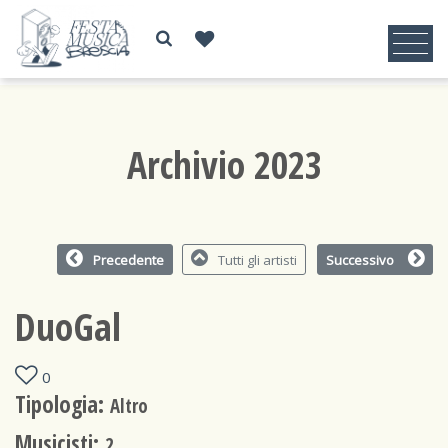
Archivio 2023
Precedente
Tutti gli artisti
Successivo
DuoGal
0
Tipologia:
Altro
Musicisti:
2