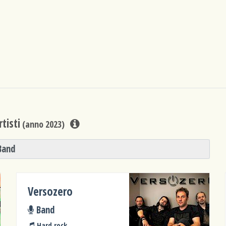
tisti
(anno 2023)
Band
Versozero
Band
Hard rock