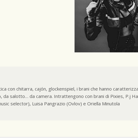
a con chitarra, cajón, glockenspiel, i brani che hanno caratterizza
o, da salotto… da camera. Intrattengono con brani di Pixies, P.j
usic selector), Luisa Pangrazio (Ovlov) e Oriella Minutola