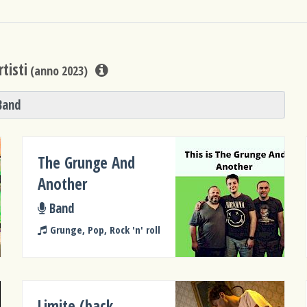
tisti
(anno 2023)
Band
The Grunge And
Another
Band
Grunge, Pop, Rock 'n' roll
Limite (back