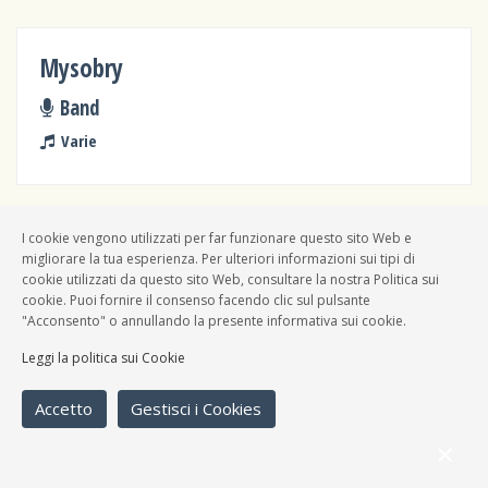
Mysobry
Band
Varie
I cookie vengono utilizzati per far funzionare questo sito Web e
Cosmic Bros
migliorare la tua esperienza. Per ulteriori informazioni sui tipi di
cookie utilizzati da questo sito Web, consultare la nostra Politica sui
Band
cookie. Puoi fornire il consenso facendo clic sul pulsante
"Acconsento" o annullando la presente informativa sui cookie.
Revival, Pop italiano, Varie
Leggi la politica sui Cookie
Accetto
Gestisci i Cookies
Rebelot Boheme