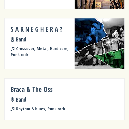
S A R N E G H E R A ?
Band
Crossover, Metal, Hard core,
Punk rock
Braca & The Oss
Band
Rhythm & blues, Punk rock