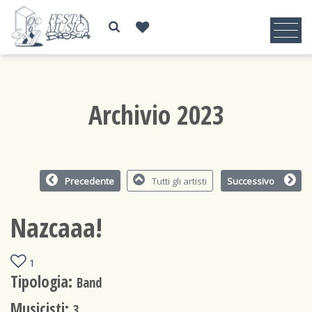
Archivio 2023
Precedente
Tutti gli artisti
Successivo
Nazcaaa!
1
Tipologia:
Band
Musicisti:
3