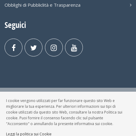
Obblighi di Pubbliclità e Trasparenza
Seguici
I cookie vengono utilizzati per far funzionare questo sito Web e
© FESTA DELLA MUSICA BRESCIA Tutti i Diritti Riservati.
migliorare la tua esperienza. Per ulteriori informazioni sui tipi di
Privacy Policy
|
Cookies
cookie utilizzati da questo sito Web, consultare la nostra Politica sui
cookie. Puoi fornire il consenso facendo clic sul pulsante
P. Iva e C.F.: 03699200980
"Acconsento" o annullando la presente informativa sui cookie.
Sviluppato da
NewMediaConsulting
Leggi la politica sui Cookie