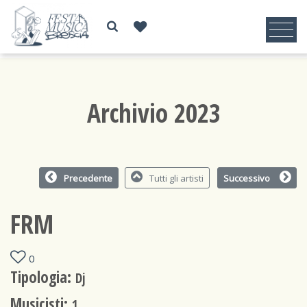
Archivio 2023
Precedente
Tutti gli artisti
Successivo
FRM
0
Tipologia:
Dj
Musicisti:
1