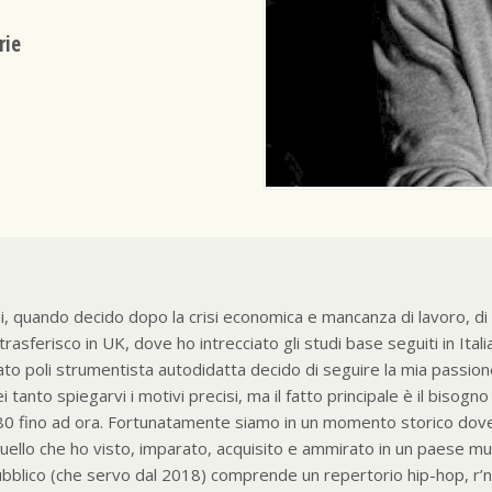
rie
ni, quando decido dopo la crisi economica e mancanza di lavoro, di 
 trasferisco in UK, dove ho intrecciato gli studi base seguiti in It
o poli strumentista autodidatta decido di seguire la mia passione
i tanto spiegarvi i motivi precisi, ma il fatto principale è il bisogn
i 80 fino ad ora. Fortunatamente siamo in un momento storico dove 
 Quello che ho visto, imparato, acquisito e ammirato in un paese mul
blico (che servo dal 2018) comprende un repertorio hip-hop, r’n’