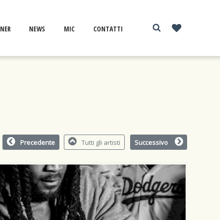
NER
NEWS
MIC
CONTATTI
Precedente
Tutti gli artisti
Successivo