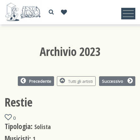
Archivio 2023
Precedente
Tutti gli artisti
Successivo
Restie
0
Tipologia:
Solista
Musicisti:
1