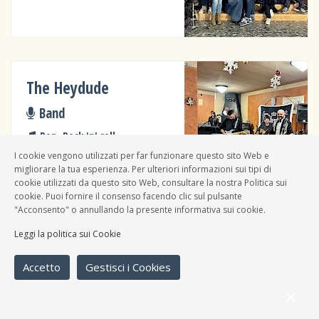
The Heydude
Band
Pop, Rock 'n' roll
I cookie vengono utilizzati per far funzionare questo sito Web e
migliorare la tua esperienza. Per ulteriori informazioni sui tipi di
cookie utilizzati da questo sito Web, consultare la nostra Politica sui
cookie. Puoi fornire il consenso facendo clic sul pulsante
"Acconsento" o annullando la presente informativa sui cookie.
Dadaunpa Acoustic Trio
Leggi la politica sui Cookie
Band
Accetto
Gestisci i Cookies
Cantautori, Pop, New-wave,
Punk rock