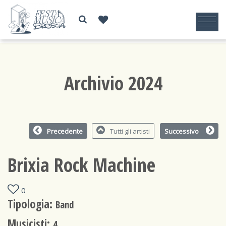
Archivio 2024
Precedente
Tutti gli artisti
Successivo
Brixia Rock Machine
0
Tipologia:
Band
Musicisti:
4