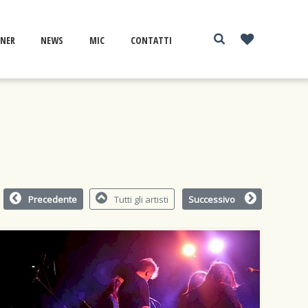
NER
NEWS
MIC
CONTATTI
Precedente
Tutti gli artisti
Successivo