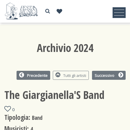
Archivio 2024
Precedente
Tutti gli artisti
Successivo
The Giargianella'S Band
0
Tipologia:
Band
Musicisti:
4