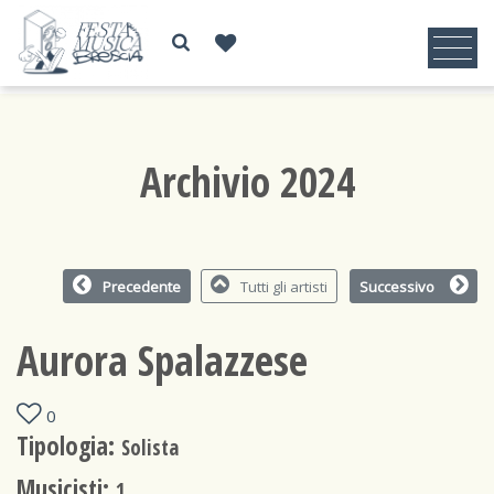
Archivio 2024
Precedente
Tutti gli artisti
Successivo
Aurora Spalazzese
0
Tipologia:
Solista
Musicisti:
1