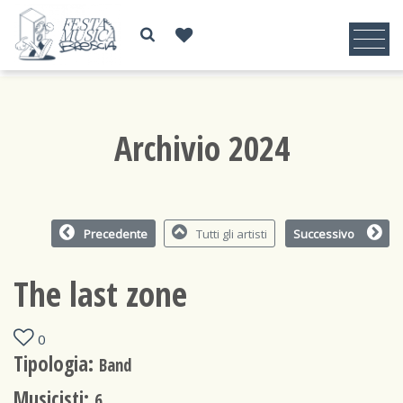
Archivio 2024
Precedente
Tutti gli artisti
Successivo
The last zone
0
Tipologia:
Band
Musicisti:
6