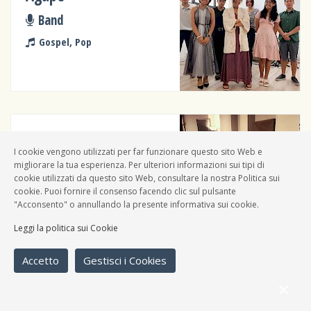
Band
Gospel, Pop
Joseph Andrea
I cookie vengono utilizzati per far funzionare questo sito Web e
Solista
migliorare la tua esperienza. Per ulteriori informazioni sui tipi di
cookie utilizzati da questo sito Web, consultare la nostra Politica sui
Varie
cookie. Puoi fornire il consenso facendo clic sul pulsante
"Acconsento" o annullando la presente informativa sui cookie.
Leggi la politica sui Cookie
Accetto
Gestisci i Cookies
Laura Lalla
Domeneghini