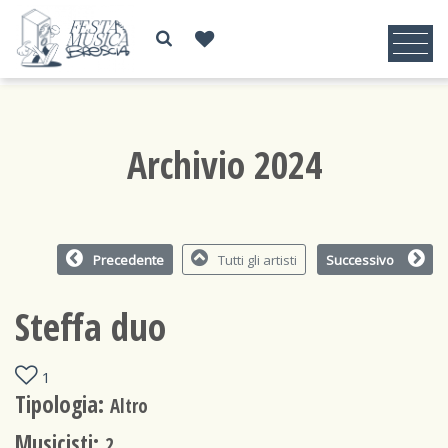
Archivio 2024
Precedente
Tutti gli artisti
Successivo
Steffa duo
1
Tipologia:
Altro
Musicisti:
2