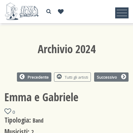
Archivio 2024
Precedente
Tutti gli artisti
Successivo
Emma e Gabriele
0
Tipologia:
Band
Musicisti:
2