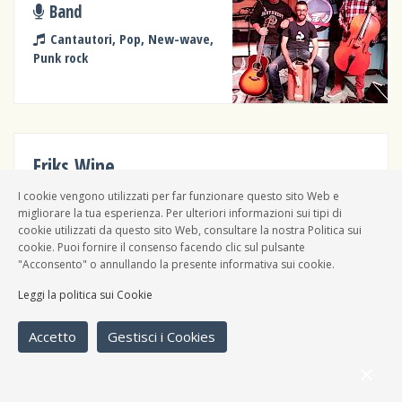
Band
Cantautori, Pop, New-wave,
Punk rock
Eriks Wine
Band
I cookie vengono utilizzati per far funzionare questo sito Web e
migliorare la tua esperienza. Per ulteriori informazioni sui tipi di
Pop, New-wave, Elettronica, Punk rock
cookie utilizzati da questo sito Web, consultare la nostra Politica sui
cookie. Puoi fornire il consenso facendo clic sul pulsante
"Acconsento" o annullando la presente informativa sui cookie.
Leggi la politica sui Cookie
Ninaif
Accetto
Gestisci i Cookies
Solista
Cantautori, Pop, Pop italiano,