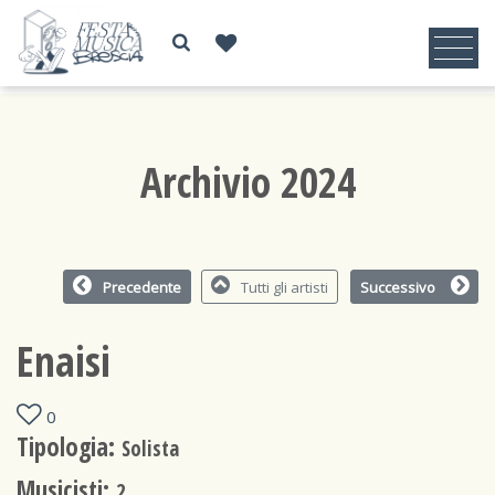
Archivio 2024
Precedente
Tutti gli artisti
Successivo
Enaisi
0
Tipologia:
Solista
Musicisti:
2