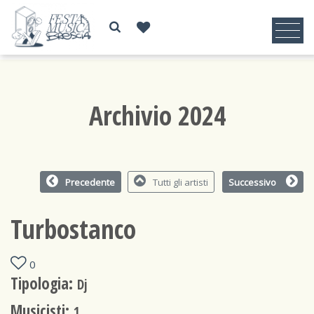
Archivio 2024
Precedente
Tutti gli artisti
Successivo
Turbostanco
0
Tipologia:
Dj
Musicisti:
1