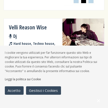
Velli Reason Wise
Dj
Hard house, Techno house,
Varie, Elettronica
I cookie vengono utilizzati per far funzionare questo sito Web e
migliorare la tua esperienza. Per ulteriori informazioni sui tipi di
cookie utilizzati da questo sito Web, consultare la nostra Politica sui
cookie. Puoi fornire il consenso facendo clic sul pulsante
"Acconsento" o annullando la presente informativa sui cookie.
Colin_salle
Leggi la politica sui Cookie
Dj
Accetto
Gestisci i Cookies
Varie, Acid jazz, Elettronica,
Jungle/Drumm 'n' bass, Musica
contemporanea