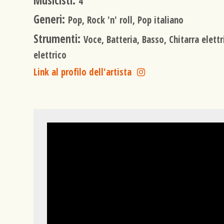
Musicisti:
4
Generi:
Pop, Rock 'n' roll, Pop italiano
Strumenti:
Voce, Batteria, Basso, Chitarra elettr
elettrico
Link al profilo dell'artista