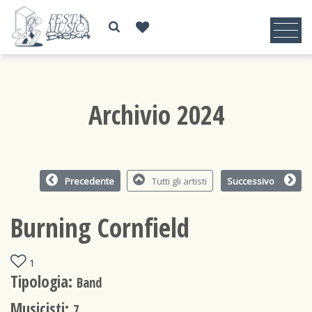
Archivio 2024
Precedente
Tutti gli artisti
Successivo
Burning Cornfield
1
Tipologia:
Band
Musicisti:
7