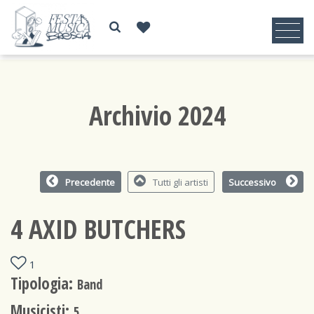
Archivio 2024
Precedente
Tutti gli artisti
Successivo
4 AXID BUTCHERS
1
Tipologia:
Band
Musicisti:
5