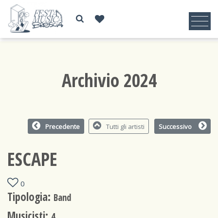
Archivio 2024
Precedente
Tutti gli artisti
Successivo
ESCAPE
0
Tipologia:
Band
Musicisti:
4