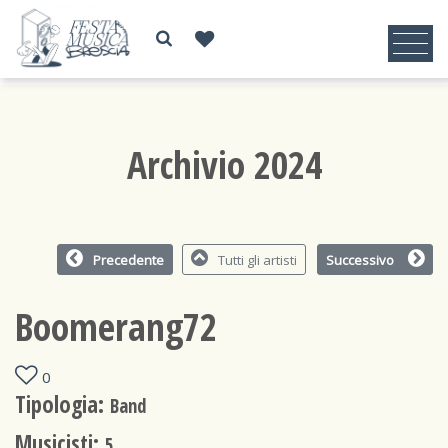
Archivio 2024
Precedente
Tutti gli artisti
Successivo
Boomerang72
0
Tipologia:
Band
Musicisti:
5