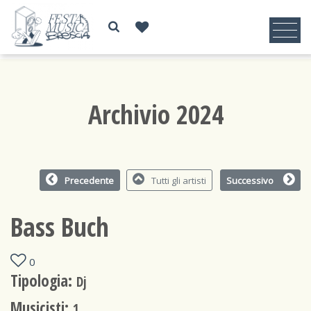
Archivio 2024
Precedente
Tutti gli artisti
Successivo
Bass Buch
0
Tipologia:
Dj
Musicisti:
1