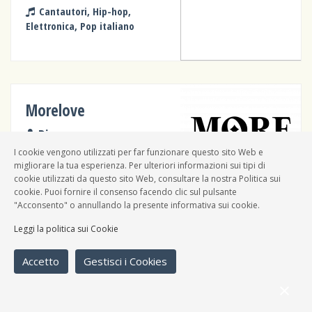
Cantautori, Hip-hop,
Elettronica, Pop italiano
Morelove
Dj
I cookie vengono utilizzati per far funzionare questo sito Web e
Elettronica
migliorare la tua esperienza. Per ulteriori informazioni sui tipi di
cookie utilizzati da questo sito Web, consultare la nostra Politica sui
cookie. Puoi fornire il consenso facendo clic sul pulsante
"Acconsento" o annullando la presente informativa sui cookie.
Leggi la politica sui Cookie
Granita Soundsystem
Accetto
Gestisci i Cookies
Dj
Funky, Musiche dal mondo,