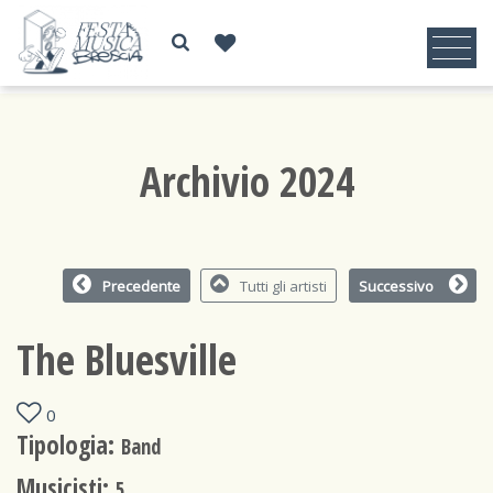
Archivio 2024
Precedente
Tutti gli artisti
Successivo
The Bluesville
0
Tipologia:
Band
Musicisti:
5