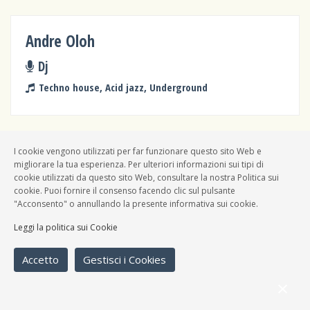
Andre Oloh
Dj
Techno house, Acid jazz, Underground
I cookie vengono utilizzati per far funzionare questo sito Web e
Liquid Words
migliorare la tua esperienza. Per ulteriori informazioni sui tipi di
cookie utilizzati da questo sito Web, consultare la nostra Politica sui
Band
cookie. Puoi fornire il consenso facendo clic sul pulsante
"Acconsento" o annullando la presente informativa sui cookie.
Industrial, Noise, Underground, Varie
Leggi la politica sui Cookie
Accetto
Gestisci i Cookies
Topo Trip