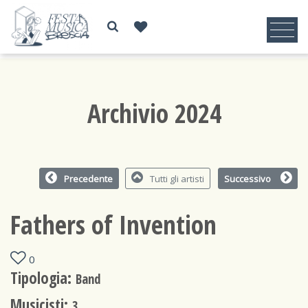
Archivio 2024
Precedente
Tutti gli artisti
Successivo
Fathers of Invention
0
Tipologia:
Band
Musicisti:
3