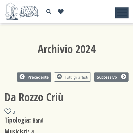
Archivio 2024
Precedente
Tutti gli artisti
Successivo
Da Rozzo Criù
0
Tipologia:
Band
Musicisti:
4