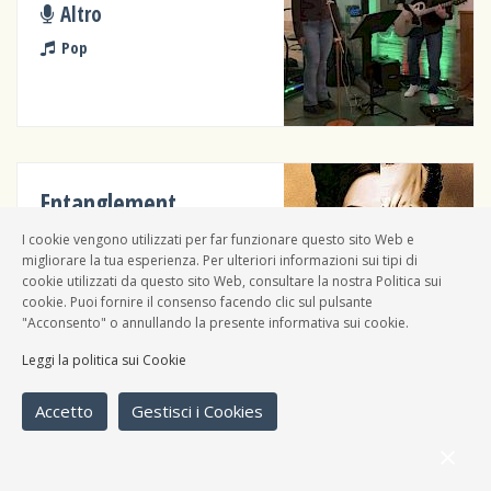
Altro
Pop
Entanglement
Band
I cookie vengono utilizzati per far funzionare questo sito Web e
migliorare la tua esperienza. Per ulteriori informazioni sui tipi di
Epic metal, Folk, Pop
cookie utilizzati da questo sito Web, consultare la nostra Politica sui
cookie. Puoi fornire il consenso facendo clic sul pulsante
"Acconsento" o annullando la presente informativa sui cookie.
Leggi la politica sui Cookie
Accetto
Gestisci i Cookies
Trait D'union
Band