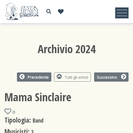
Archivio 2024
Precedente
Tutti gli artisti
Successivo
Mama Sinclaire
0
Tipologia:
Band
Musicisti:
3