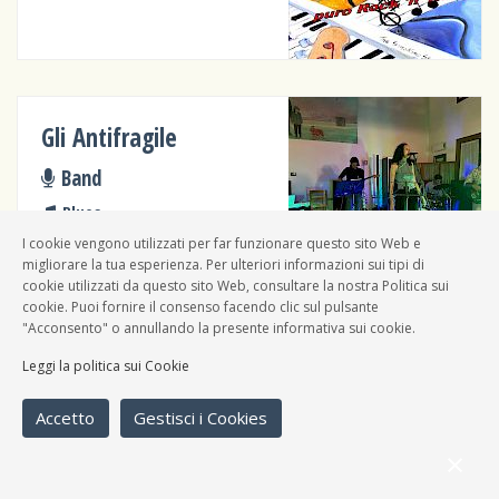
Gli Antifragile
Band
Blues
I cookie vengono utilizzati per far funzionare questo sito Web e
migliorare la tua esperienza. Per ulteriori informazioni sui tipi di
cookie utilizzati da questo sito Web, consultare la nostra Politica sui
cookie. Puoi fornire il consenso facendo clic sul pulsante
"Acconsento" o annullando la presente informativa sui cookie.
Pino Egli Erranti
Leggi la politica sui Cookie
Band
Accetto
Gestisci i Cookies
Blues, Cantautori, Folk,
Country