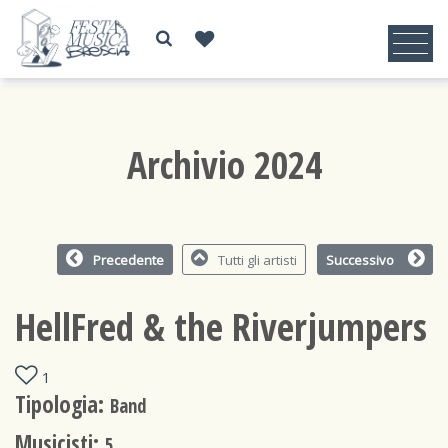
Archivio 2024
Precedente
Tutti gli artisti
Successivo
HellFred & the Riverjumpers
1
Tipologia:
Band
Musicisti:
5