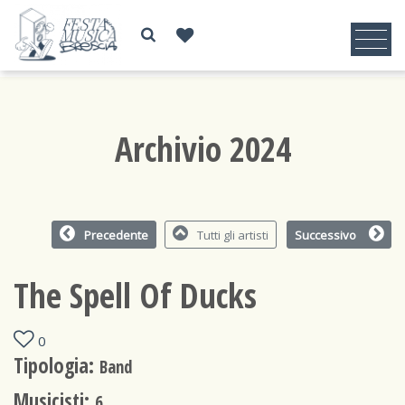
Archivio 2024
Precedente
Tutti gli artisti
Successivo
The Spell Of Ducks
0
Tipologia:
Band
Musicisti:
6