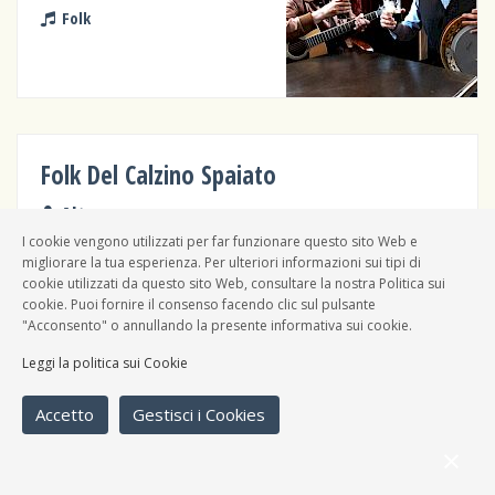
Folk
Folk Del Calzino Spaiato
Altro
I cookie vengono utilizzati per far funzionare questo sito Web e
Folk
migliorare la tua esperienza. Per ulteriori informazioni sui tipi di
cookie utilizzati da questo sito Web, consultare la nostra Politica sui
cookie. Puoi fornire il consenso facendo clic sul pulsante
"Acconsento" o annullando la presente informativa sui cookie.
Leggi la politica sui Cookie
Peters'band
Band
Accetto
Gestisci i Cookies
Blues, Rock 'n' roll, Folk