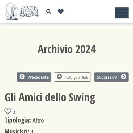
Archivio 2024
Precedente
Tutti gli artisti
Successivo
Gli Amici dello Swing
0
Tipologia:
Altro
Musicisti:
1