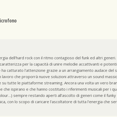
Microfono
ia dell'hard rock con il ritmo contagioso del funk ed altri generi.
ratterizza per la capacità di unire melodie accattivanti e potenti ri
he ha catturato l'attenzione grazie a un arrangiamento audace del
 lavoro che proporrà nuove soluzioni attraverso un sound massicci
le su tutte le piattaforme streaming. Ancora una volta un vero bra
che ispirano e che hanno costituito i riferimenti musicali per i qu
lour…) sempre restando aperti all’ascolto di generi come il funky ed 
nica, con lo scopo di caricare l'ascoltatore di tutta l'energia che se