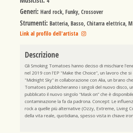
Musicisti:
4
Generi:
Hard rock, Funky, Crossover
Strumenti:
Batteria, Basso, Chitarra elettrica, 
Link al profilo dell'artista
Descrizione
Gli Smoking Tomatoes hanno deciso di mischiare l'energ
nel 2019 con l'EP "Make the Choice", un lavoro che si ca
"Midnight Sky" in collaborazione con Alia, un brano c
Tomatoes pubblicheranno i singoli del nuovo disco, un
pubblicato il nuovo singolo “Mask on” che è disponibi
contaminazione la fa da padrona. Concept: Le influenze 
rock a quelle più alternative (Ozzy, Extreme, Living Co
della vita reale, quotidiana, spesso vista in chiave iro